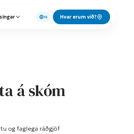
singar
Hvar erum við?
IS
ta á skóm
u og faglega ráðgjöf