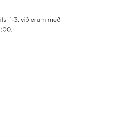
álsi 1-3, við erum með
6:00.