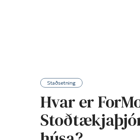
Staðsetning
Hvar er ForM
Stoðtækjaþjón
húsa?