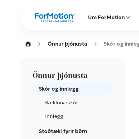
Um ForMotion
STOÐTÆKJAÞJÓNUSTA
Önnur þjónusta
Skór og innle
Önnur þjónusta
Skór og innlegg
Bæklunarskór
Innlegg
Stoðtæki fyrir börn