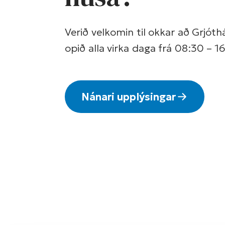
Verið velkomin til okkar að Grjóth
opið alla virka daga frá 08:30 – 1
Nánari upplýsingar