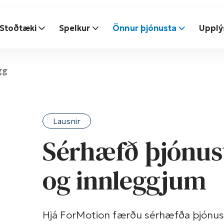
Stoðtæki
Spelkur
Önnur þjónusta
Upplý
gg
Lausnir
Sérhæfð þjónus
og innleggjum
Hjá ForMotion færðu sérhæfða þjónust