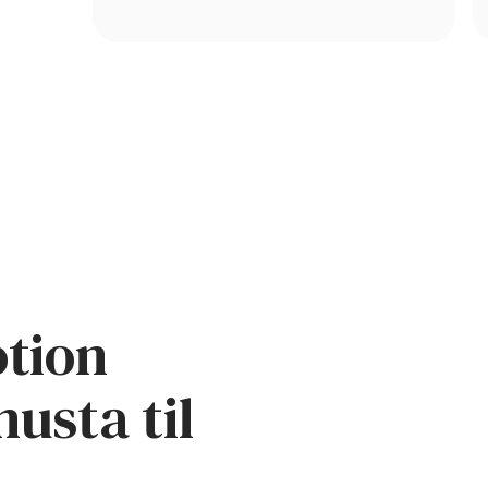
og meðhöndla vandamál í fótum
otion
usta til