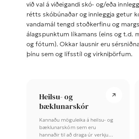
við val á viðeigandi skó- og/eða innle
rétts skóbúnaðar og innleggja getur ko
vandamál tengd stoðkerfinu og margs 
álagspunktum líkamans (eins og t.d. 
og fótum). Okkar lausnir eru sérsniðn
þínu sem og lífsstíl og virkniþörfum.
Heilsu- og
bæklunarskór
Kannaðu möguleika á heilsu- og
bæklunarskóm sem eru
hannaðir til að draga úr verkjum