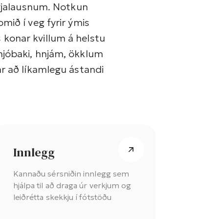
ggjalausnum. Notkun
mið í veg fyrir ýmis
konar kvillum á helstu
mjóbaki, hnjám, ökklum
ar að líkamlegu ástandi
Innlegg
Kannaðu sérsniðin innlegg sem
hjálpa til að draga úr verkjum og
leiðrétta skekkju í fótstöðu