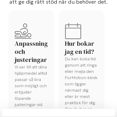
att ge dig rätt stöd när du behöver det.
Anpassning
Hur bokar
och
jag en tid?
justeringar
Du kan boka tid
genom att ringa
Vi ser till att dina
eller mejla den
hjälpmedel alltid
ForMotion-klinik
passar så bra
som ligger
som möjligt och
närmast dig
erbjuder
eller är mest
löpande
praktisk för dig.
justeringar vid
Om du har en
behov.
remiss så ska