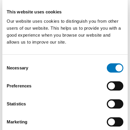
den skickas till
oss så att vi kan
This website uses cookies
boka in dig till
Our website uses cookies to distinguish you from other
rätt kompetens.
users of our website. This helps us to provide you with a
Oftast kommer
good experience when you browse our website and
remisserna till
allows us to improve our site.
oss digitalt och
då behöver du
inte göra
Consent
någonting.
Necessary
Selection
Preferences
Statistics
Behöver jag en remiss?
Marketing
Du är välkommen till ForMotion både