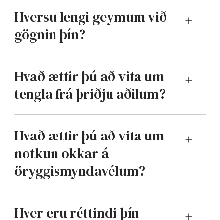
Hversu lengi geymum við
gögnin þín?
Hvað ættir þú að vita um
tengla frá þriðju aðilum?
Hvað ættir þú að vita um
notkun okkar á
öryggismyndavélum?
Hver eru réttindi þín