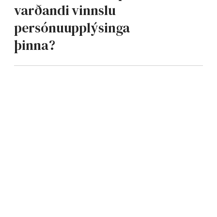
varðandi vinnslu
persónuupplýsinga
þinna?