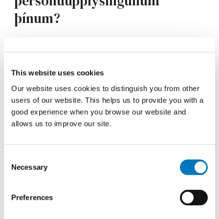
persónuupplýsingunum
þínum?
Hvaða tegundum
persónuupplýsinga um
This website uses cookies
Our website uses cookies to distinguish you from other
þig er safnað?
users of our website. This helps us to provide you with a
good experience when you browse our website and
allows us to improve our site.
Hvað ef þú ákveður að
láta okkur ekki í té
Consent
persónuupplýsingar
Necessary
Selection
þínar?
Preferences