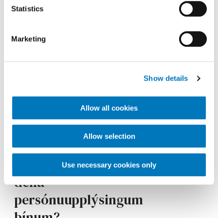
Hvernig er
Statistics
persónuupplýsingum
Marketing
þínum safnað?
Show details
Hvers vegna notum við
persónuupplýsingar
Allow all cookies
þínar?
Allow selection
Með hverjum megum við
Use necessary cookies only
deila
persónuupplýsingum
þínum?