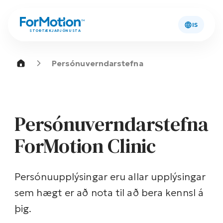
IS
STOÐTÆKJAÞJÓNUSTA
Persónuverndarstefna
Persónuverndarstefna
ForMotion Clinic
Persónuupplýsingar eru allar upplýsingar
sem hægt er að nota til að bera kennsl á
þig.