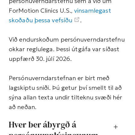
persónuverndarstefnu sem á við um
ForMotion Clinics U.S.,
vinsamlegast
skoðaðu þessa vefsíðu
.
Við endurskoðum persónuverndarstefnu
okkar reglulega. Þessi útgáfa var síðast
uppfærð 30. júlí 2026.
Persónuverndarstefnan er birt með
lagskiptu sniði. Þú getur því smellt til að
sýna allan texta undir tilteknu svæði hér
að neðan.
Hver ber ábyrgð á