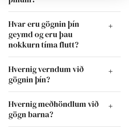
Hvar eru gögnin þín
geymd og eru þau
nokkurn tíma flutt?
Hvernig verndum við
gögnin þín?
Hvernig meðhöndlum við
gögn barna?