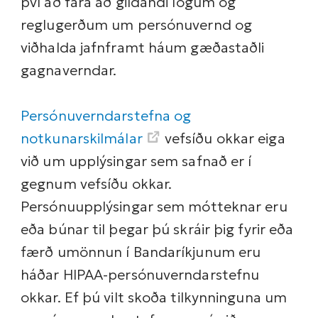
því að fara að gildandi lögum og
reglugerðum um persónuvernd og
viðhalda jafnframt háum gæðastaðli
gagnaverndar.
Persónuverndarstefna og
notkunarskilmálar
vefsíðu okkar eiga
við um upplýsingar sem safnað er í
gegnum vefsíðu okkar.
Persónuupplýsingar sem mótteknar eru
eða búnar til þegar þú skráir þig fyrir eða
færð umönnun í Bandaríkjunum eru
háðar HIPAA-persónuverndarstefnu
okkar. Ef þú vilt skoða tilkynninguna um