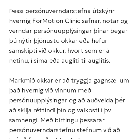
Þessi persónuverndarstefna útskýrir
hvernig ForMotion Clinic safnar, notar og
verndar persónuupplýsingar þínar þegar
þú nýtir þjónustu okkar eða hefur
samskipti við okkur, hvort sem er á
netinu, í síma eða augliti til auglitis.
Markmið okkar er að tryggja gagnsæi um
það hvernig við vinnum með
persónuupplýsingar og að auðvelda þér
að skilja réttindi þín og valkosti í því
samhengi. Með birtingu þessarar
persónuverndarstefnu stefnum við að