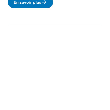
En savoir plus
Nos établissements
Trouvez votre
clinique
d'appareillage
ForMotion
ForMotion™ est un réseau de cliniques
spécialisées dans l’appareillage