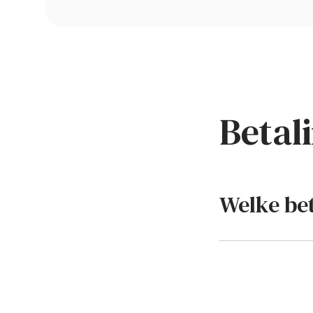
Betal
Welke be