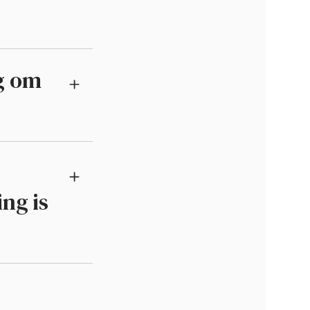
ig om
ng is