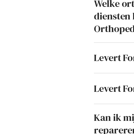
Welke or
diensten 
Orthoped
Levert F
Levert F
Kan ik m
repareren