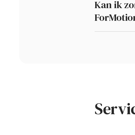
Kan ik zo
ForMotio
Servi