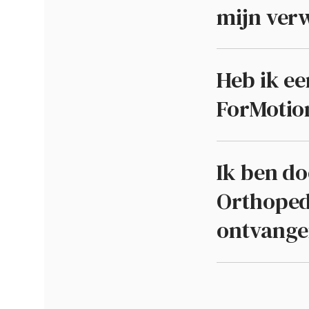
mijn verw
Heb ik ee
ForMotio
Ik ben d
Orthopedi
ontvang