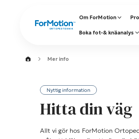
Om ForMotion
Pro
ORTOPEDTEKNIK
Boka fot-& knäanalys
Mer info
Nyttig information
Hitta din väg
Allt vi gör hos ForMotion Ortoped