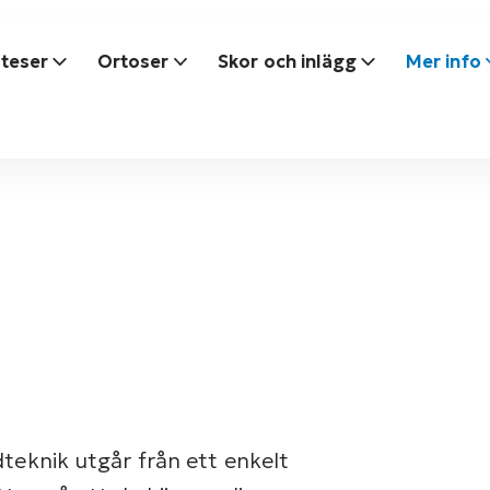
teser
Ortoser
Skor och inlägg
Mer info
teknik utgår från ett enkelt