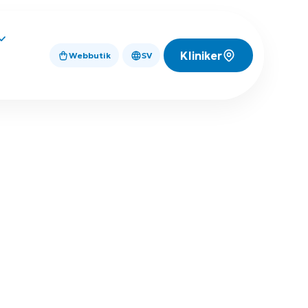
Kliniker
Webbutik
SV