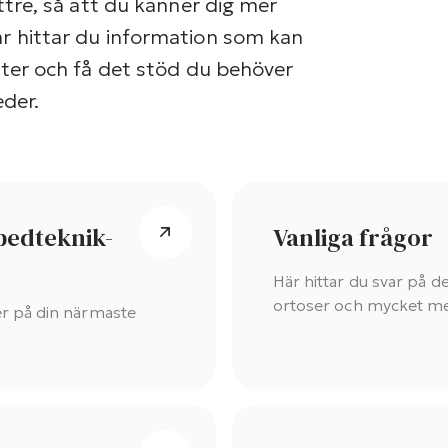
ättre, så att du känner dig mer
är hittar du information som kan
heter och få det stöd du behöver
eder.
pedteknik-
Vanliga frågor
Här hittar du svar på d
ortoser och mycket me
er på din närmaste