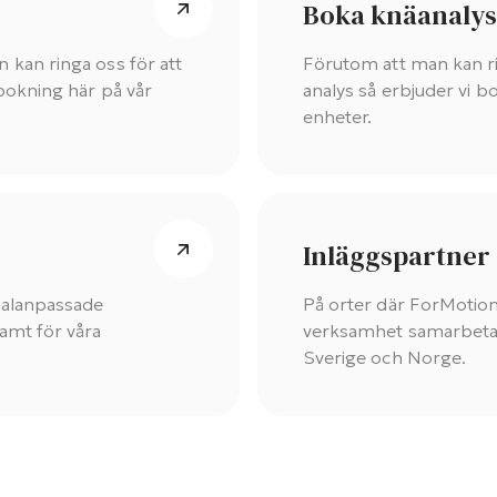
Boka knäanalys
 kan ringa oss för att
Förutom att man kan rin
 bokning här på vår
analys så erbjuder vi b
enheter.
Inläggspartner
cialanpassade
På orter där ForMotio
amt för våra
verksamhet samarbetar v
Sverige och Norge.