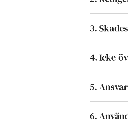
3. Skades
4. Icke-ö
5. Ansva
6. Använ