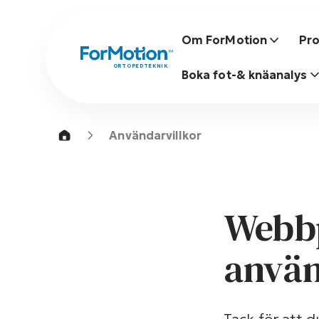
Om ForMotion
Pro
ORTOPEDTEKNIK
Boka fot-& knäanalys
Användarvillkor
Webbp
använ
Tack för att 