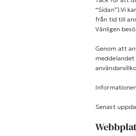
“Sidan”).
Vi ka
från tid till 
Vänligen besö
Genom att anv
meddelandet 
användarvillk
Informationen 
Senast uppda
Webbplat