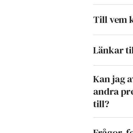
Till vem 
Länkar ti
Kan jag a
andra pr
till?
Frågor, 