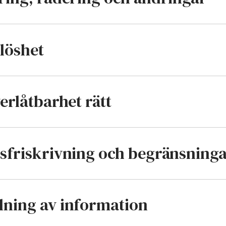
löshet
verlåtbarhet rätt
rsfriskrivning och begränsning
dning av information