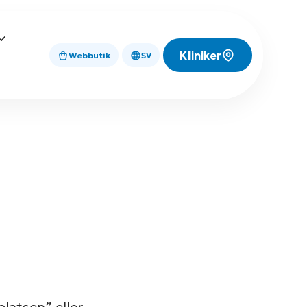
Kliniker
Webbutik
SV
latsen” eller