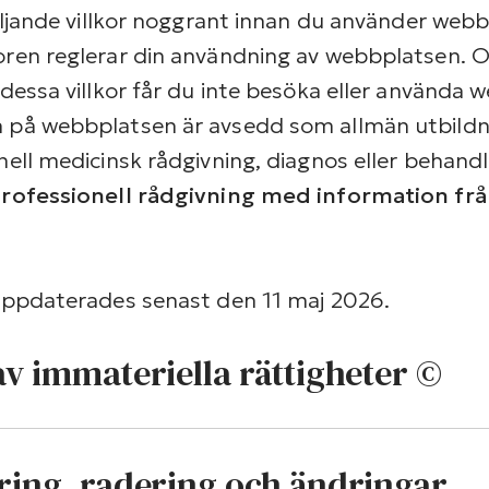
följande villkor noggrant innan du använder web
oren reglerar din användning av webbplatsen. 
 dessa villkor får du inte besöka eller använda 
 på webbplatsen är avsedd som allmän utbildn
nell medicinsk rådgivning, diagnos eller behand
 professionell rådgivning med information fr
 uppdaterades senast den 11 maj 2026.
av immateriella rättigheter ©
ring, radering och ändringar