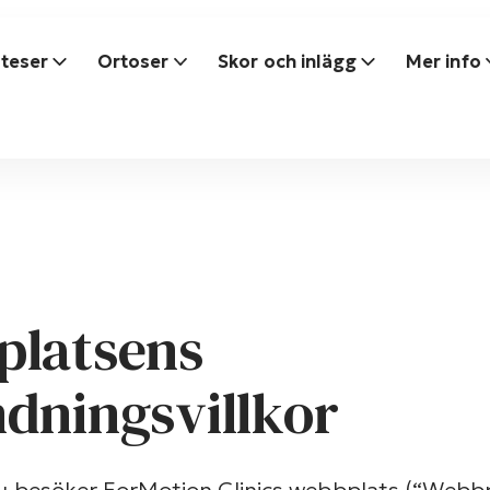
teser
Ortoser
Skor och inlägg
Mer info
latsens
dningsvillkor
du besöker ForMotion Clinics webbplats (“Webbp