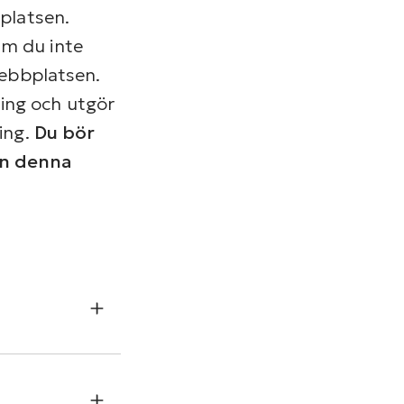
bplatsen.
Om du inte
webbplatsen.
ing och utgör
ling.
Du bör
ån denna