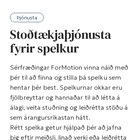
Þjónusta
Stoðtækjaþjónusta
fyrir spelkur
Sérfræðingar ForMotion vinna náið með
þér til að finna og stilla þá spelku sem
hentar þér best. Spelkurnar okkar eru
fjölbreyttar og hannaðar til að létta á
álagi, veita stuðning og leiðrétta stöðu á
sem árangursríkastan hátt.
Rétt spelka getur hjálpað þér að jafna
þig eftir meiðsli, linað verki eða leiðrétta