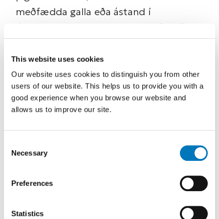
meðfædda galla eða ástand í
líkamanum. Hvort sem um er að ræða
einfalda spelku eða flóknari
stuðningvöru er hver lausn hönnuð og
This website uses cookies
framleidd til að tryggja þægilegan
Our website uses cookies to distinguish you from other
users of our website. This helps us to provide you with a
stuðning og hreyfanleika.
good experience when you browse our website and
allows us to improve our site.
Consent
Necessary
Selection
Spurningar
Preferences
Algengar spurningar
um spelkur
Statistics