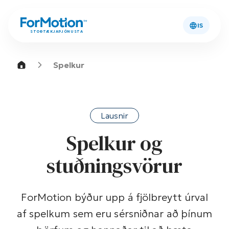
IS
STOÐTÆKJAÞJÓNUSTA
Spelkur
Lausnir
Spelkur og
stuðningsvörur
ForMotion býður upp á fjölbreytt úrval
af spelkum sem eru sérsniðnar að þínum