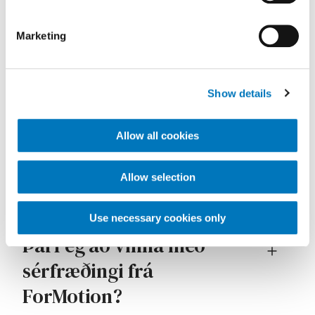
Marketing
Við höfum tekið saman svör við
algengustu spurningunum um spelkur.
Show details
Hvað gera spelkur?
Allow all cookies
Þarf ég sérsniðna spelku?
Allow selection
Use necessary cookies only
Þarf ég að vinna með
sérfræðingi frá
ForMotion?