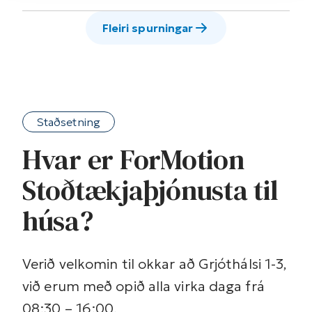
Fleiri spurningar
Staðsetning
Hvar er ForMotion
Stoðtækjaþjónusta til
húsa?
Verið velkomin til okkar að Grjóthálsi 1-3,
við erum með opið alla virka daga frá
08:30 – 16:00.