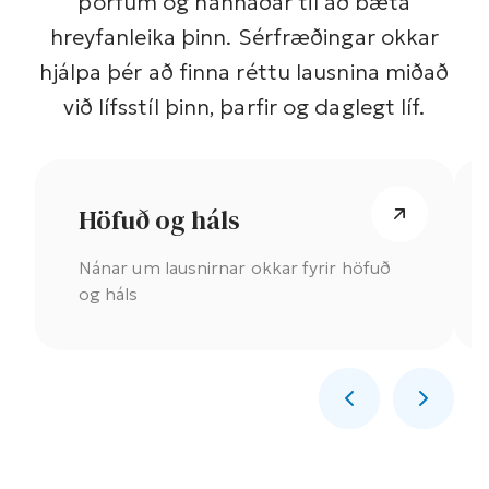
þörfum og hannaðar til að bæta
hreyfanleika þinn. Sérfræðingar okkar
hjálpa þér að finna réttu lausnina miðað
við lífsstíl þinn, þarfir og daglegt líf.
Höfuð og háls
Nánar um lausnirnar okkar fyrir höfuð
og háls