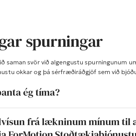
gar spurningar
kið saman svör við algengustu spurningunum u
ustu okkar og þá sérfræðiráðgjöf sem við bjóð
panta ég tíma?
ilvísun frá lækninum mínum til 
a ForMotion Stoðtækjaþjónust