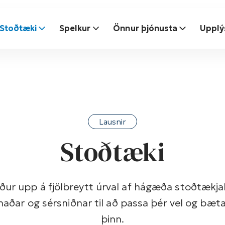
Stoðtæki
Spelkur
Önnur þjónusta
Upplý
Lausnir
Stoðtæki
ður upp á fjölbreytt úrval af hágæða stoðtækj
naðar og sérsniðnar til að passa þér vel og bæt
þinn.