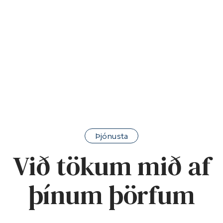
Þjónusta
Við tökum mið af
þínum þörfum