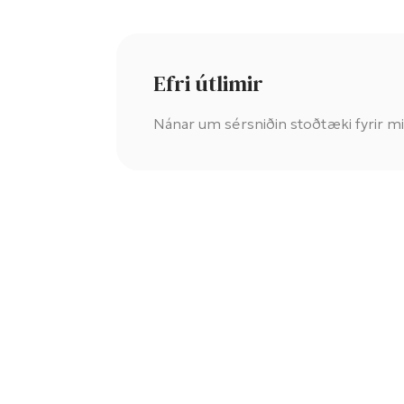
Efri útlimir
Nánar um sérsniðin stoðtæki fyrir m