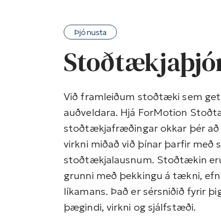
Þjónusta
Stoðtækjaþjó
Við framleiðum stoðtæki sem geta 
auðveldara. Hjá ForMotion Stoðt
stoðtækjafræðingar okkar þér að 
virkni miðað við þínar þarfir með
stoðtækjalausnum. Stoðtækin er
grunni með þekkingu á tækni, ef
líkamans. Það er sérsniðið fyrir þ
þægindi, virkni og sjálfstæði.