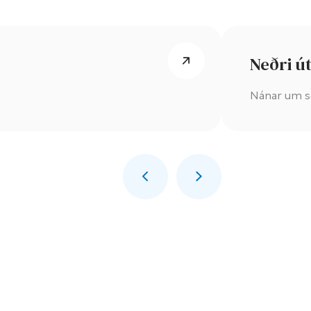
Neðri út
Nánar um sé