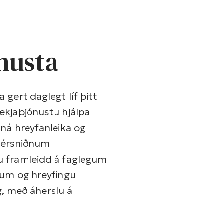
nusta
gert daglegt líf þitt
ækjaþjónustu hjálpa
ná hreyfanleika og
 sérsniðnum
u framleidd á faglegum
num og hreyfingu
ig, með áherslu á