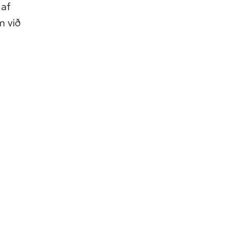
 af
m við