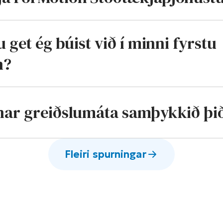
u get ég búist við í minni fyrstu
n?
nar greiðslumáta samþykkið þi
Fleiri spurningar