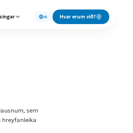
singar
Hvar erum við?
IS
alausnum, sem
a hreyfanleika