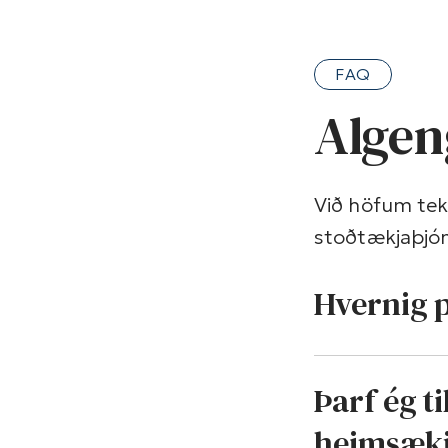
FAQ
Algen
Við höfum te
stoðtækjaþjón
Hvernig 
Þarf ég t
heimsækj