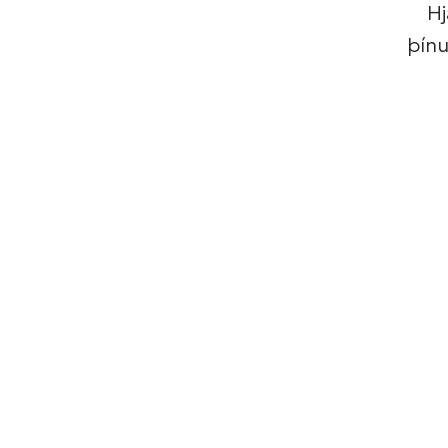
Hj
þínu