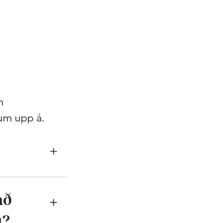
m
um upp á.
að
u?