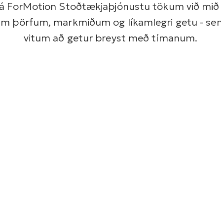
á ForMotion Stoðtækjaþjónustu tökum við mið
m þörfum, markmiðum og líkamlegri getu - se
vitum að getur breyst með tímanum.