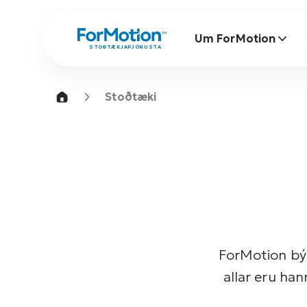
Um ForMotion
STOÐTÆKJAÞJÓNUSTA
Stoðtæki
ForMotion bý
allar eru han