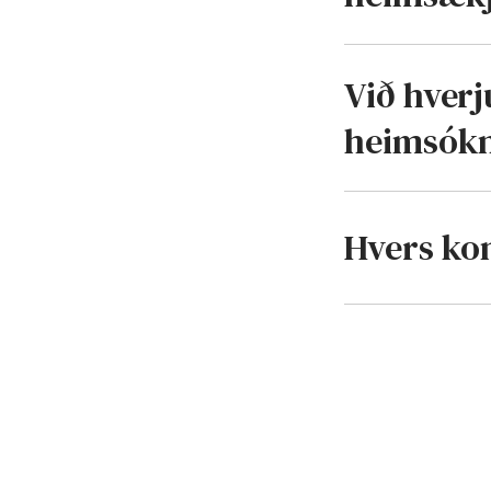
Við hverj
heimsók
Hvers ko