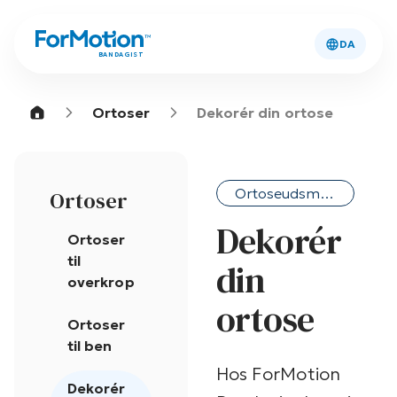
DA
BANDAGIST
Ortoser
Dekorér din ortose
Ortoseudsmykning
Ortoser
Dekorér
Ortoser
til
din
overkrop
ortose
Ortoser
til ben
Hos ForMotion
Dekorér