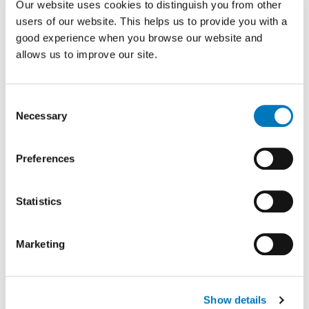
Our website uses cookies to distinguish you from other
Tilpasning og justeringer
users of our website. This helps us to provide you with a
Vi sikrer, at dine hjælpemidler altid passer
good experience when you browse our website and
bedst muligt og tilbyder løbende
allows us to improve our site.
justeringer efter behov.
Consent
Necessary
Selection
Preferences
Bevillingsspørgsmål
Vi hjælper gerne med at svare på
Statistics
spørgsmål vedrørende ansøgninger og
bevillinger.
Marketing
Show details