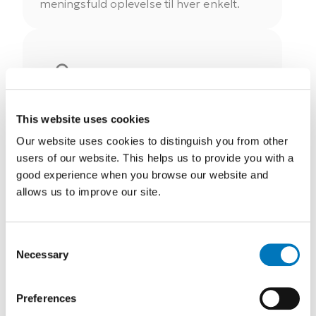
meningsfuld oplevelse til hver enkelt.
Innovation
This website uses cookies
Vi skaber forandring gennem innovation,
Our website uses cookies to distinguish you from other
vi sætter nye standarder inden for
users of our website. This helps us to provide you with a
hjælpemidler. Med ortoser, proteser og
good experience when you browse our website and
meget mere, ændrer vi betydningen af
allows us to improve our site.
mobilitet.
Consent
Necessary
Selection
Preferences