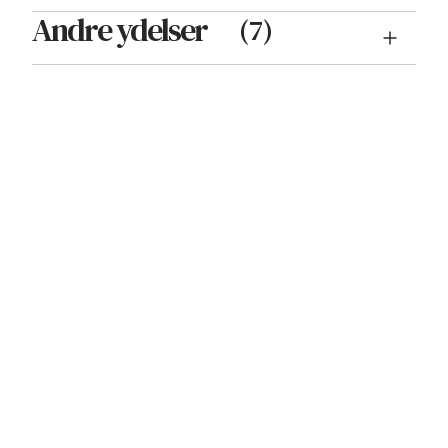
Andre ydelser
(
7
)