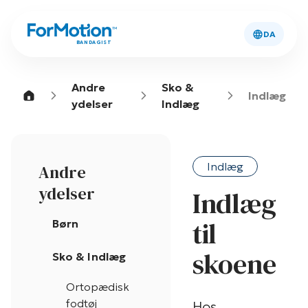
DA
BANDAGIST
Andre
Sko &
Indlæg
ydelser
Indlæg
Indlæg
Andre
ydelser
Indlæg
til
Børn
skoene
Sko & Indlæg
Ortopædisk
fodtøj
Hos