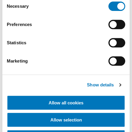
Consent
spørgsmål vedrørende ansøgninger og
Necessary
Selection
bevillinger.
Preferences
Statistics
Henvisninger
Marketing
Du er velkommen hos ForMotion
Bandagist både med og uden henvisning.
Kontakt din lokale ForMotion Bandagist
Show details
klinik, hvis du har spørgsmål.
Allow all cookies
Find din klinik
Allow selection