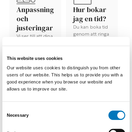
Anpassning
Hur bokar
och
jag en tid?
justeringar
Du kan boka tid
genom att ringa
Vi ser till att dina
eller mejla den
hjälpmedel alltid
ForMotion-klinik
passar så bra
som ligger
som möjligt och
This website uses cookies
närmast dig
erbjuder
Our website uses cookies to distinguish you from other
eller är mest
löpande
users of our website. This helps us to provide you with a
praktisk för dig.
justeringar vid
good experience when you browse our website and
Om du har en
behov.
allows us to improve our site.
remiss så ska
den skickas till
oss så att vi kan
Consent
boka in dig till
Necessary
Selection
rätt kompetens.
Oftast kommer