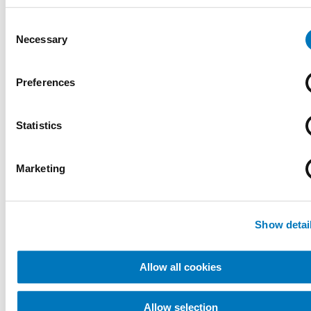
Service
Consent
Necessary
Selection
Zorg die is afgestemd
op uw situatie
Preferences
Statistics
Bij ForMotion Orthopedie snappen we
dat uw lichaam en manier van bewegen
Marketing
kunnen veranderen door de jaren heen.
Show detai
Allow all cookies
Eenvoudig een afspraak
inplannen
Allow selection