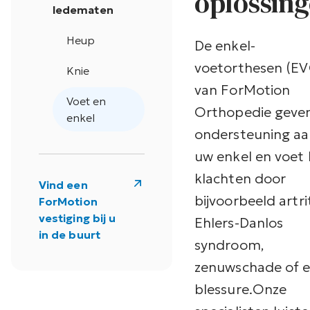
oplossin
ledematen
Heup
De enkel-
voetorthesen (EV
Knie
van ForMotion
Voet en
Orthopedie geve
enkel
ondersteuning a
uw enkel en voet b
klachten door
Vind een
bijvoorbeeld artrit
ForMotion
vestiging bij u
Ehlers-Danlos
in de buurt
syndroom,
zenuwschade of 
blessure.
Onze