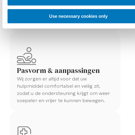
Maak snel en eenvoudig een afspraak met
een specialist van ForMotion Orthopedie
Use necessary cookies only
bij een vestiging bij u in de buurt.
Pasvorm & aanpassingen
Wij zorgen er altijd voor dat uw
hulpmiddel comfortabel en veilig zit,
zodat u de ondersteuning krijgt om weer
soepeler en vrijer te kunnen bewegen.