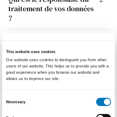
traitement de vos données
?
Quels types de données
personnelles sont
This website uses cookies
collectées ?
Our website uses cookies to distinguish you from other
users of our website. This helps us to provide you with a
good experience when you browse our website and
Que se passe-t-il si vous
allows us to improve our site.
décidez de ne pas nous
Consent
fournir vos données
Necessary
Selection
personnelles ?