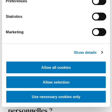
Preferences
Comment vos données
Statistics
personnelles sont-elles
collectées ?
Marketing
Pourquoi utilisons nous
Show details
vos données personnelles
Allow all cookies
?
Allow selection
À qui pouvons-nous
Use necessary cookies only
divulguer vos données
personnelles ?