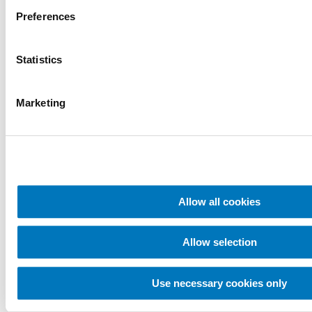
Hvilke typer betaling
Preferences
aksepterer dere?
Statistics
Les mer
Marketing
Ressurser
Allow all cookies
Veiledende ressurser
for din støtte
Allow selection
Use necessary cookies only
Det kan være utfordrende å finne riktig