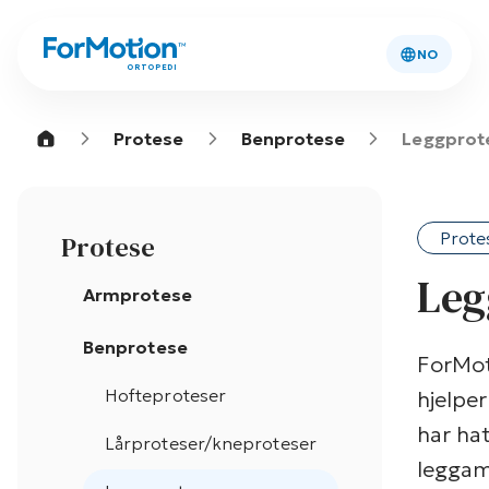
NO
ORTOPEDI
Protese
Benprotese
Leggprot
Prote
Protese
Leg
Armprotese
Benprotese
ForMot
Hofteproteser
hjelpe
har ha
Lårproteser/kneproteser
leggam