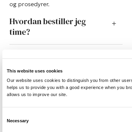
og prosedyrer.
Hvordan bestiller jeg
time?
Trenger jeg en henvisning
fra legen min for å besøke
This website uses cookies
deres klinikker?
Our website uses cookies to distinguish you from other users
helps us to provide you with a good experience when you br
allows us to improve our site.
Hva kan jeg forvente ved
min første avtale?
Consent
Necessary
Selection