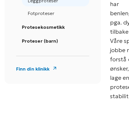
Leggproteser
har
benlen
Fotproteser
pga. dy
Protesekosmetikk
tilbake
Våre sp
Proteser (barn)
jobbe 
forstå
ønsker,
Finn din klinikk
lage en
protes
stabili