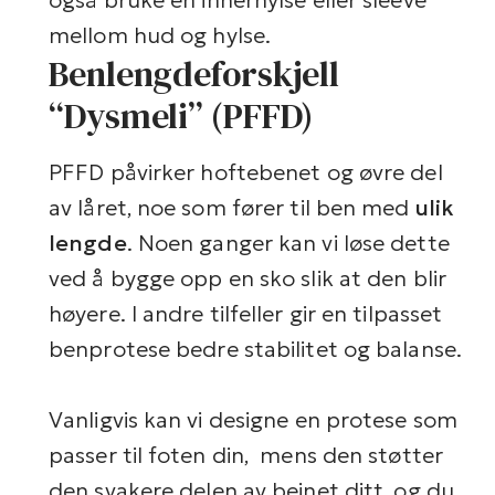
også bruke en innerhylse eller sleeve
mellom hud og hylse.
Benlengdeforskjell
“Dysmeli” (PFFD)
PFFD påvirker hoftebenet og øvre del
av låret, noe som fører til ben med
ulik
lengde
. Noen ganger kan vi løse dette
ved å bygge opp en sko slik at den blir
høyere. I andre tilfeller gir en tilpasset
benprotese bedre stabilitet og balanse.
Vanligvis kan vi designe en protese som
passer til foten din, mens den støtter
den svakere delen av beinet ditt, og du