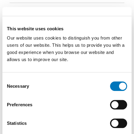
Hvordan samles
personopplysningene dine
This website uses cookies
inn?
Our website uses cookies to distinguish you from other
users of our website. This helps us to provide you with a
good experience when you browse our website and
Hvorfor bruker vi
allows us to improve our site.
personopplysningene
Consent
dine?
Necessary
Selection
Preferences
Hvem kan vi utlevere dine
personopplysninger til?
Statistics