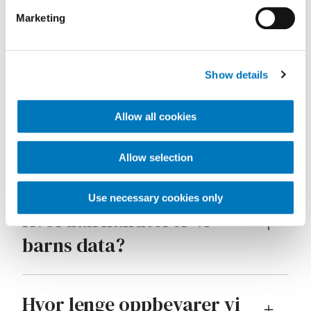
Marketing
Hvor oppbevares dataene
dine, og blir de noen gang
overført?
Show details
Allow all cookies
Hvordan beskytter vi
dataene dine?
Allow selection
Use necessary cookies only
Hvordan håndterer vi
barns data?
Hvor lenge oppbevarer vi